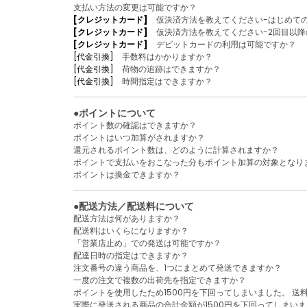
支払い方法の変更は可能ですか？
[クレジットカード]
仮決済方法を教えてください-はじめての
[クレジットカード]
仮決済方法を教えてください-2回目以降
[クレジットカード]
デビットカードの利用は可能ですか？
[代金引換]
手数料はかかりますか？
[代金引換]
荷物の追跡はできますか？
[代金引換]
時間指定はできますか？
●ポイントについて
ポイント数の確認はできますか？
ポイントはいつ加算がされますか？
還元されるポイント数は、どのように計算されますか？
ポイントで支払いをおこなった分もポイント加算の対象となり
ポイントは換金できますか？
●配送方法／配送料について
配送方法は何がありますか？
配送料はいくらになりますか？
「営業店止め」での発送は可能ですか？
配達日時の指定はできますか？
注文番号の違う商品を、1つにまとめて発送できますか？
一度の注文で複数の出荷先を指定できますか？
ポイントを使用したため1500円を下回ってしまいました。 送
実際に発送される商品の合計金額が1500円を下回ってしまいま