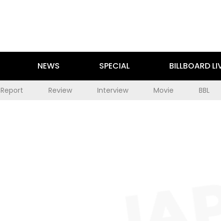
NEWS
SPECIAL
BILLBOARD LI
Report
Review
Interview
Movie
BBL